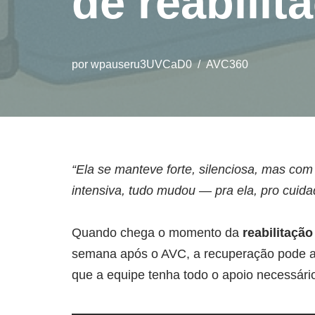
de reabilit
por
wpauseru3UVCaD0
AVC360
“Ela se manteve forte, silenciosa, mas com
intensiva, tudo mudou — pra ela, pro cuid
Quando chega o momento da
reabilitação
semana após o AVC, a recuperação pode av
que a equipe tenha todo o apoio necessári