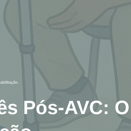
abilitação.
ês Pós-AVC: O 