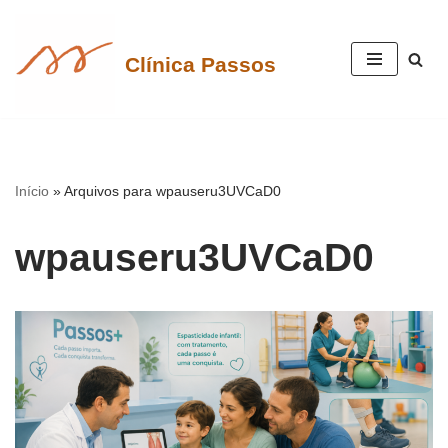
Pular
Clínica Passos
para
o
conteúdo
Início
»
Arquivos para wpauseru3UVCaD0
wpauseru3UVCaD0