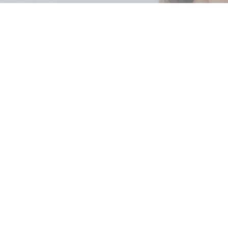
Consulta para Dor Lombar em
Brasília
Sentir dor lombar com frequência pode afetar toda sua rotina.
Aqui na Clínica Passos, oferecemos consulta com fisiatra em