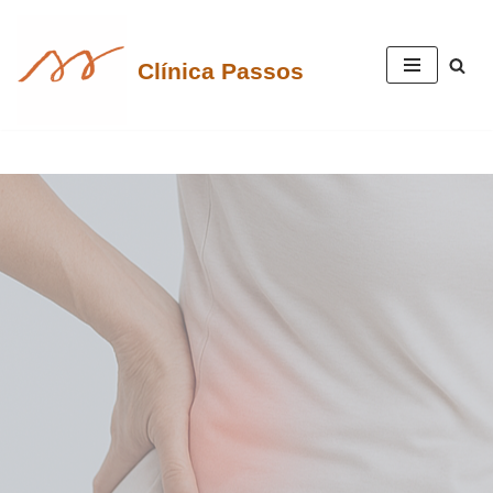
Pular
Clínica Passos
para
o
conteúdo