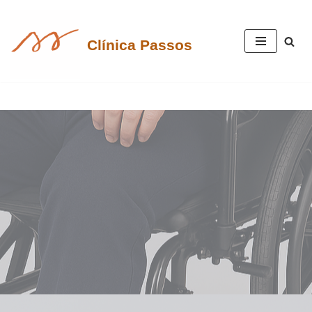
Pular
Clínica Passos
para
o
conteúdo